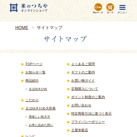
HOME
サイトマップ
TOPページ
よくあるご質問
お知らせ一覧
ギフトのご案内
商品紹介
お買い物ガイド
定期購入について
まばゆきひめ
ポイント制度のご案内
こだわり
お問い合わせ
まばゆきひめ大辞典
特定商取引法に基づく表示
美味しい炊き方
プライバシーポリシー
お米に込めた想い
土屋米穀店
レシピ